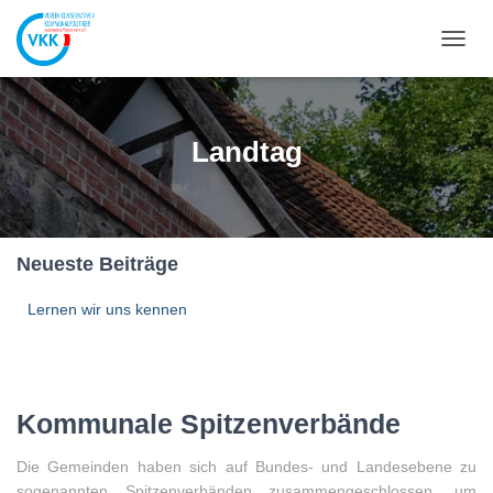
NAVIG
UMSC
Landtag
Neueste Beiträge
Lernen wir uns kennen
Kommunale Spitzenverbände
Die Gemeinden haben sich auf Bundes- und Landesebene zu
sogenannten Spitzenverbänden zusammengeschlossen, um