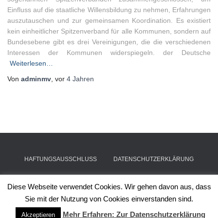
Einfluss auf die staatliche Willensbildung zu nehmen, Erfahrungen
auszutauschen und zur gemeinsamen Koordination. Es existiert
kein einheitlicher Spitzenverband für alle Kommunen, sondern auf
Bundesebene gibt es drei Vereinigungen, die die verschiedenen
Interessen der Kommunen widerspiegeln. der Deutsche
Weiterlesen…
Von
adminmv
, vor
4 Jahren
HAFTUNGSAUSSCHLUSS
DATENSCHUTZERKLÄRUNG
IMPRESSUM
Diese Webseite verwendet Cookies. Wir gehen davon aus, dass
Sie mit der Nutzung von Cookies einverstanden sind.
Hestia | Entwickelt von
ThemeIsle
Mehr Erfahren: Zur Datenschutzerklärung
Akzeptieren