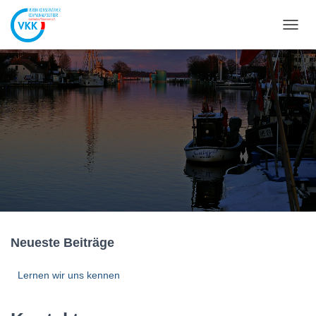
N
A
V
I
G
A
T
I
O
N
U
M
S
C
H
A
Neueste Beiträge
L
T
Lernen wir uns kennen
E
N