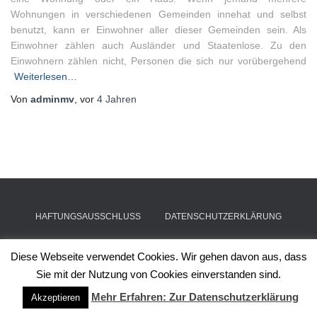
Wohnungen in verschiedenen Gemeinden innehat und selbst
benutzt, kann er Einwohner aller dieser Gemeinden sein. Als
Einwohner zählen auch Ausländer und Staatenlose. Zu den
Einwohnern zählen nicht, Personen die sich nur vorübergehend
Weiterlesen…
Von
adminmv
, vor
4 Jahren
HAFTUNGSAUSSCHLUSS
DATENSCHUTZERKLÄRUNG
IMPRESSUM
Diese Webseite verwendet Cookies. Wir gehen davon aus, dass
Sie mit der Nutzung von Cookies einverstanden sind.
Hestia | Entwickelt von
ThemeIsle
Mehr Erfahren: Zur Datenschutzerklärung
Akzeptieren