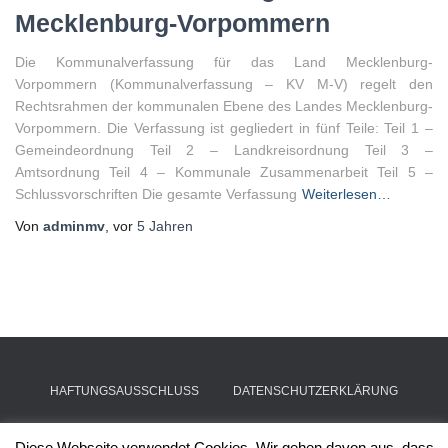
Mecklenburg-Vorpommern
Die Kommunalverfassung für das Land Mecklenburg-
Vorpommern (Kommunalverfassung – KV M-V) regelt den
Rechtsrahmen der kommunalen Ebene des Landes Mecklenburg-
Vorpommern. Die Verfassung ist gegliedert in fünf Teile: Teil 1 –
Gemeindeordnung Teil 2 – Landkreisordnung Teil 3 –
Amtsordnung Teil 4 – Kommunale Zusammenarbeit Teil 5 –
Schlussvorschriften Die gesamte Verfassung
Weiterlesen…
Von
adminmv
, vor
5 Jahren
HAFTUNGSAUSSCHLUSS
DATENSCHUTZERKLÄRUNG
IMPRESSUM
Diese Webseite verwendet Cookies. Wir gehen davon aus, dass