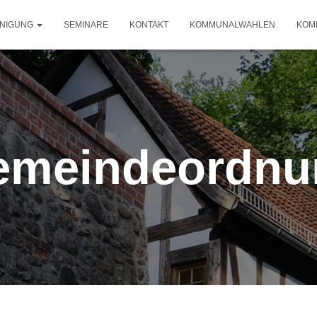
INIGUNG
SEMINARE
KONTAKT
KOMMUNALWAHLEN
KOM
emeindeordnu