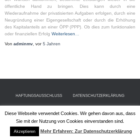
öffentliche Hand zu bringen. Dies kann durch eine
Wiederaufnahme der privatisierten Aufgaben erfolgen, durch eine
Neugründung einer Eigengesellschaft oder durch die Erhöhung
des Kapitalanteils an einer ÖPP (PPP). Ob dies zum funktionalen
oder finanziellen Erfolg
Weiterlesen…
Von
adminmv
, vor
5 Jahren
HAFTUNGSAUSSCHLUSS
DATENSCHUTZERKLÄRUNG
IMPRESSUM
Diese Webseite verwendet Cookies. Wir gehen davon aus, dass
Sie mit der Nutzung von Cookies einverstanden sind.
Hestia | Entwickelt von
ThemeIsle
Mehr Erfahren: Zur Datenschutzerklärung
Akzeptieren